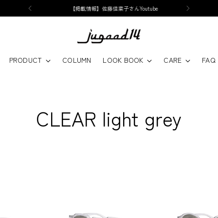
【掲載情報】佐藤佳菜子さんYoutube
PRODUCT
COLUMN
LOOK BOOK
CARE
FAQ
CLEAR light grey