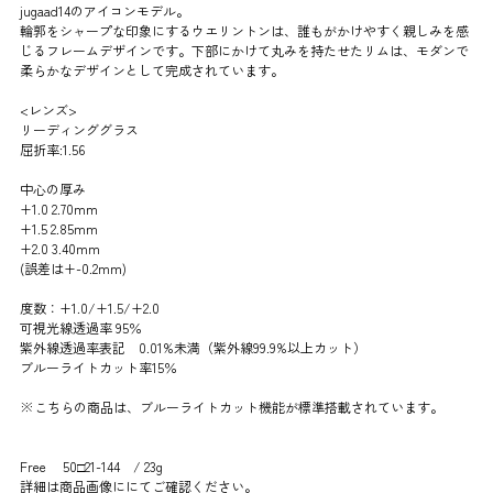
jugaad14のアイコンモデル。
輪郭をシャープな印象にするウエリントンは、誰もがかけやすく親しみを感
じるフレームデザインです。下部にかけて丸みを持たせたリムは、モダンで
柔らかなデザインとして完成されています。
<レンズ>
リーディンググラス
屈折率:1.56
中心の厚み
+1.0 2.70mm
+1.5 2.85mm
+2.0 3.40mm
(誤差は+-0.2mm)
度数：+1.0/+1.5/+2.0
可視光線透過率 95％
紫外線透過率表記 0.01%未満（紫外線99.9%以上カット）
ブルーライトカット率15％
※こちらの商品は、ブルーライトカット機能が標準搭載されています。
Free 50□21-144 / 23g
詳細は商品画像ににてご確認ください。