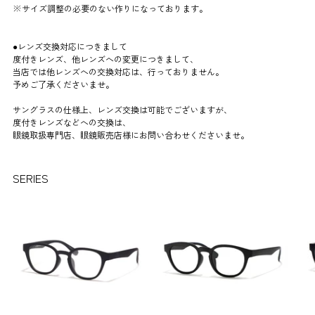
※サイズ調整の必要のない作りになっております。
●レンズ交換対応につきまして
度付きレンズ、他レンズへの変更につきまして、
当店では他レンズへの交換対応は、行っておりません。
予めご了承くださいませ。
サングラスの仕様上、レンズ交換は可能でございますが、
度付きレンズなどへの交換は、
眼鏡取扱専門店、眼鏡販売店様にお問い合わせくださいませ。
商
SERIES
品
を
カ
ー
ト
に
追
加
中