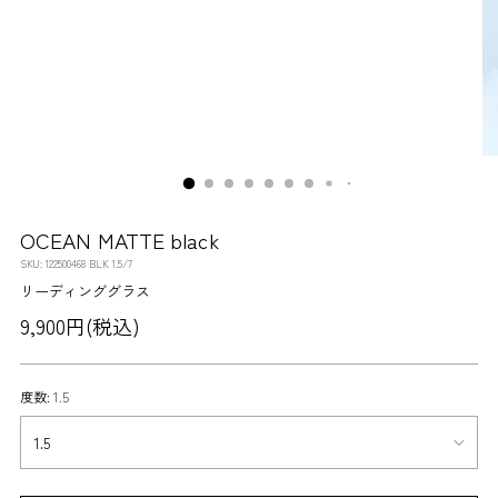
OCEAN MATTE black
SKU: 122500468 BLK 1.5/7
リーディンググラス
通
9,900円(税込)
常
価
度数:
1.5
格