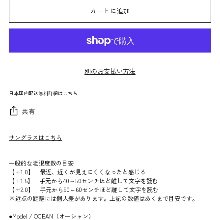
カートに追加
別のお支払い方法
日本国内配送無料
詳細はこちら
共有
サングラスはこちら
一般的な老眼度数の目安
【＋1.0】 最近、近くが見えにくくなったと感じる
【＋1.5】 手元から40～50センチほど離して文字を読む
【＋2.0】 手元から50～60センチほど離して文字を読む
※近点の距離には個人差があります。上記の数値はあくまで目安です。
●Model / OCEAN（オーシャン）