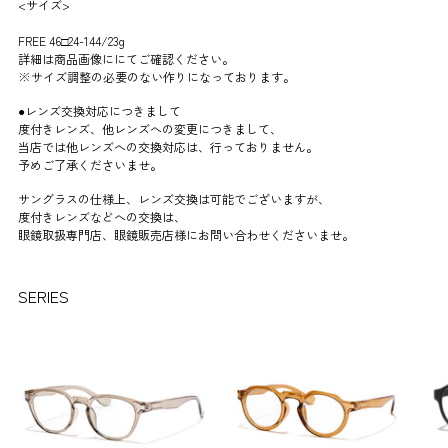
<サイズ>
FREE 46□24-144/23g
詳細は商品画像ににてご確認ください。
※サイズ調整の必要のない作りになっております。
●レンズ交換対応につきまして
度付きレンズ、他レンズへの変更につきまして、
当店では他レンズへの交換対応は、行っておりません。
予めご了承くださいませ。
サングラスの仕様上、レンズ交換は可能でございますが、
度付きレンズなどへの交換は、
眼鏡取扱専門店、眼鏡販売店様にお問い合わせくださいませ。
商
SERIES
品
を
カ
ー
ト
に
追
加
中