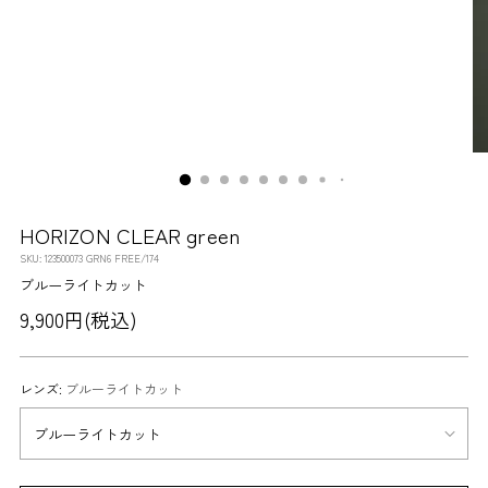
HORIZON CLEAR green
SKU: 123500073 GRN6 FREE/174
ブルーライトカット
通
9,900円(税込)
常
価
レンズ:
ブルーライトカット
格