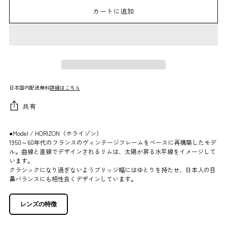
カートに追加
日本国内配送無料
詳細はこちら
共有
●Model / HORIZON（ホライゾン）
1950～60年代のフランスのヴィンテージフレームをベースに再構築したモデ
ル。曲線と直線でデザインされるリムは、太陽が昇る水平線をイメージして
います。
クラシックになり過ぎないようブリッジ幅にはゆとりを持たせ、日本人の目
鼻バランスにも相性良くデザインしています。
レンズの特徴