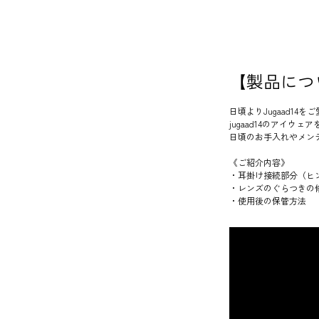
【製品につ
日頃よりJugaad1
jugaad14のアイ
日頃のお手入れやメン
《ご紹介内容》
・耳掛け接続部分（ヒ
・レンズのぐらつきの
・使用後の保管方法